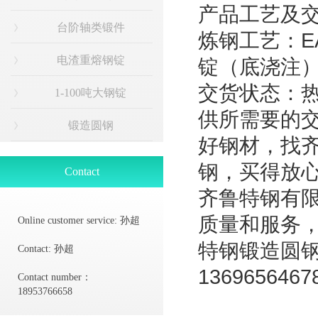
产品工艺及
台阶轴类锻件
炼钢工艺：EA
电渣重熔钢锭
锭（底浇注）
交货状态：热
1-100吨大钢锭
供所需要的
锻造圆钢
好钢材，找
钢，买得放
Contact
齐鲁特钢有
质量和服务
Online customer service:
孙超
特钢锻造圆
Contact:
孙超
136965646
Contact number：
18953766658