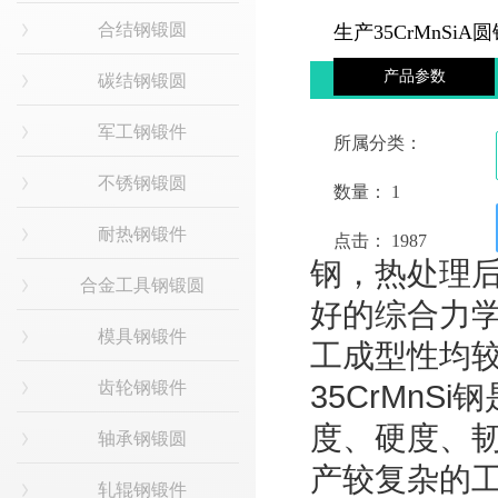
合结钢锻圆
生产35CrMnSi
产品参数
碳结钢锻圆
军工钢锻件
所属分类：
不锈钢锻圆
数量：
1
耐热钢锻件
点击：
1987
钢，热处理
合金工具钢锻圆
好的综合力
模具钢锻件
工成型性均
齿轮钢锻件
35CrMn
度、硬度、
轴承钢锻圆
产较复杂的
轧辊钢锻件