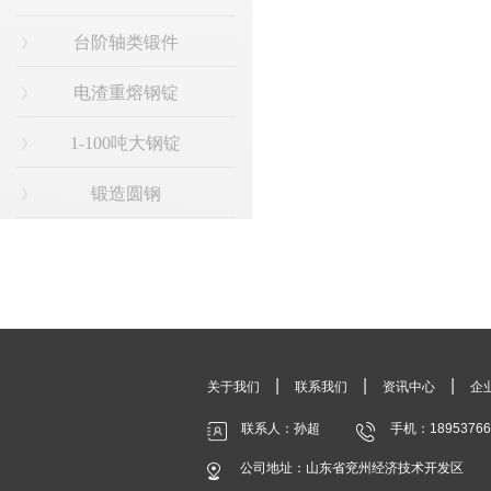
台阶轴类锻件
电渣重熔钢锭
1-100吨大钢锭
锻造圆钢
|
|
|
关于我们
联系我们
资讯中心
企
联系人：孙超
手机：18953766
公司地址：山东省兖州经济技术开发区